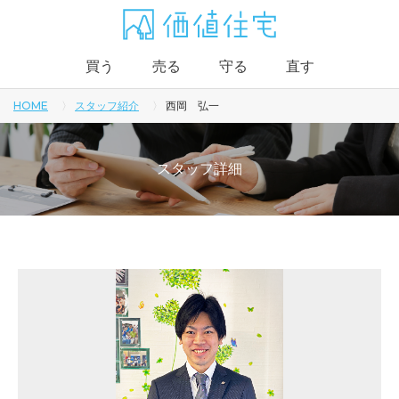
買う
売る
守る
直す
HOME
スタッフ紹介
西岡 弘一
スタッフ詳細