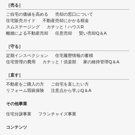
［
売る
］
ご自宅の価値を高める
売却の窓口について
住宅販売ガイド
不動産売却にかかる税金
スムステージング
カチッと！ハウスR
離婚による不動産売却
任意売却
賢い売却Q＆A
［
守る
］
定期インスペクション
住宅履歴情報の蓄積
住宅管理の費用
カチッと！倶楽部
家の維持管理Q＆A
［
直す
］
不動産をご購入の方
ご自宅を直したい方
リフォーム瑕疵保険
注意点から学ぶQ＆A
その他事業
住宅分譲事業
フランチャイズ事業
コンテンツ