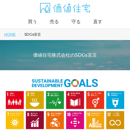
買う
売る
守る
直す
HOME
SDGs宣言
価値住宅株式会社のSDGs宣言