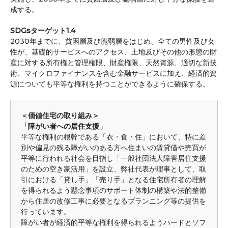
成する。
SDGsターゲット1.4
2030年までに、貧困層及び脆弱層をはじめ、全ての男性及び女
性が、基礎的サービスへのアクセス、土地及びその他の形態の財
産に対する所有権と管理権限、財産権限、天然資源、適切な新技
術、マイクロファイナンスを含む金融サービスに加え、経済的資
源についても平等な権利を持つことができるように確保する。
＜価値住宅の取り組み＞
「障がい者への居住支援」
平等な権利の根幹である「衣・食・住」において、特に差
別や偏見の残る障がいのある方へ住まいの賃貸借や売買が
平等に行われる社会を目指し「一般社団法人障害居住支援
のための空き家活用」を設立、弊社代表が理事として、取
引における「貸し手」「売り手」となる住宅所有者の理解
を得られるよう懸念事項のサポート体制の構築や法的整備
から住居の改修工事に必要となるプランニング等の提供を
行っています。
障がい者が経済的平等な権利を得られるようハードとソフ