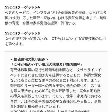
SSDGsターゲット5.4
公共のサービス、インフラ及び社会保障政策の提供、ならびに各
国の状況に応じた世帯・家族内における責任分担を通じて、無報
酬の育児・介護や家事労働を認識・評価する。
SSDGsターゲット5.b
女性の能力強化促進のため、ICTをはじめとする実現技術の活用
を強化する。
＜価値住宅の取り組み＞
「女性が働きやすい環境の構築及び能力開発」
育児休暇取得の励行や時短勤務制度など、女性のライフイ
ベントに合わせた働き方を提供するとともに、体調の変化
などに応じた柔軟な働き方の変更にも対応します。また、
管理職やリーダー職への男女平等な機会の提供や、スキル
を最大限活かすためICTを最大限活用した、完全在宅勤務
の導入も実践しています。そして、世帯・家庭内における
育児・介護等の家事労働の公平な責任分担を目指し、男性
育休制度も積極導入しています。
＊2021年における全従業者に占める女性割合48%