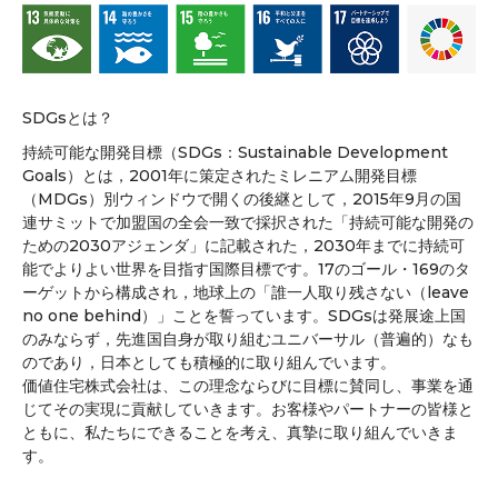
SDGsとは？
持続可能な開発目標（SDGs：Sustainable Development
Goals）とは，2001年に策定されたミレニアム開発目標
（MDGs）別ウィンドウで開くの後継として，2015年9月の国
連サミットで加盟国の全会一致で採択された「持続可能な開発の
ための2030アジェンダ」に記載された，2030年までに持続可
能でよりよい世界を目指す国際目標です。17のゴール・169のタ
ーゲットから構成され，地球上の「誰一人取り残さない（leave
no one behind）」ことを誓っています。SDGsは発展途上国
のみならず，先進国自身が取り組むユニバーサル（普遍的）なも
のであり，日本としても積極的に取り組んでいます。
価値住宅株式会社は、この理念ならびに目標に賛同し、事業を通
じてその実現に貢献していきます。お客様やパートナーの皆様と
ともに、私たちにできることを考え、真摯に取り組んでいきま
す。