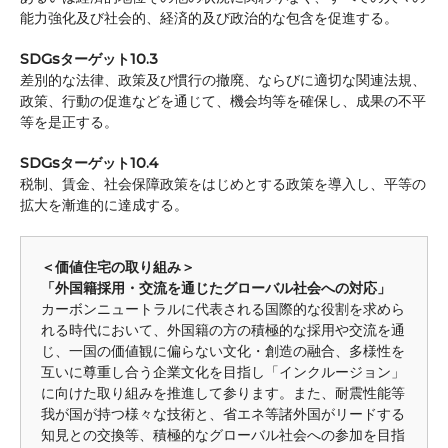
能力強化及び社会的、経済的及び政治的な包含を促進する。
SDGsターゲット10.3
差別的な法律、政策及び慣行の撤廃、ならびに適切な関連法規、
政策、行動の促進などを通じて、機会均等を確保し、成果の不平
等を是正する。
SDGsターゲット10.4
税制、賃金、社会保障政策をはじめとする政策を導入し、平等の
拡大を漸進的に達成する。
＜価値住宅の取り組み＞
「外国籍採用・交流を通じたグローバル社会への対応」
カーボンニュートラルに代表される国際的な役割を求めら
れる時代において、外国籍の方の積極的な採用や交流を通
じ、一国の価値観に偏らない文化・創造の融合、多様性を
互いに尊重し合う企業文化を目指し「インクルージョン」
に向けた取り組みを推進して参ります。また、耐震性能等
我が国が持つ様々な技術と、省エネ等諸外国がリードする
知見との交換等、積極的なグローバル社会への参加を目指