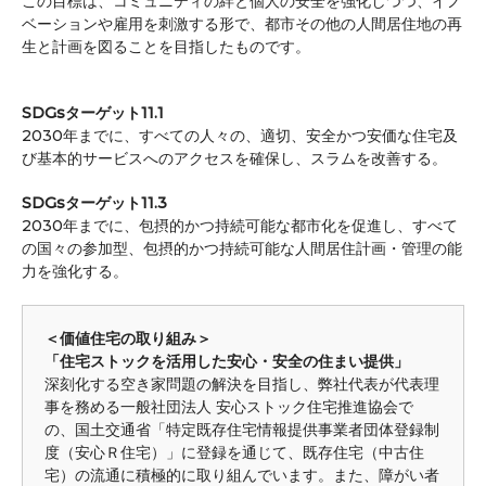
この目標は、コミュニティの絆と個人の安全を強化しつつ、イノ
ベーションや雇用を刺激する形で、都市その他の人間居住地の再
生と計画を図ることを目指したものです。
SDGsターゲット11.1
2030年までに、すべての人々の、適切、安全かつ安価な住宅及
び基本的サービスへのアクセスを確保し、スラムを改善する。
SDGsターゲット11.3
2030年までに、包摂的かつ持続可能な都市化を促進し、すべて
の国々の参加型、包摂的かつ持続可能な人間居住計画・管理の能
力を強化する。
＜価値住宅の取り組み＞
「住宅ストックを活用した安心・安全の住まい提供」
深刻化する空き家問題の解決を目指し、弊社代表が代表理
事を務める一般社団法人 安心ストック住宅推進協会で
の、国土交通省「特定既存住宅情報提供事業者団体登録制
度（安心Ｒ住宅）」に登録を通じて、既存住宅（中古住
宅）の流通に積極的に取り組んでいます。また、障がい者