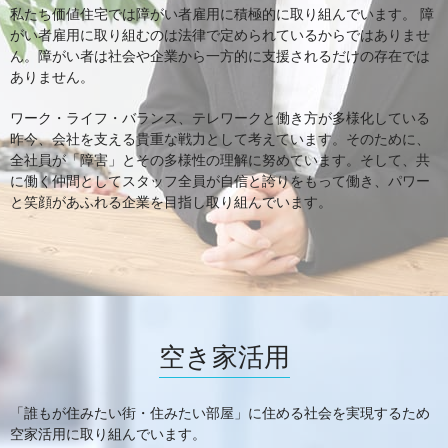
私たち価値住宅では障がい者雇用に積極的に取り組んでいます。 障
がい者雇用に取り組むのは法律で定められているからではありませ
ん。障がい者は社会や企業から一方的に支援されるだけの存在では
ありません。
ワーク・ライフ・バランス、テレワークと働き方が多様化している
昨今、会社を支える貴重な戦力として考えています。そのために、
全社員が「障害」とその多様性の理解に努めています。そして、共
に働く仲間としてスタッフ全員が自信と誇りをもって働き、パワー
と笑顔があふれる企業を目指し取り組んでいます。
空き家活用
「誰もが住みたい街・住みたい部屋」に住める社会を実現するため
空家活用に取り組んでいます。