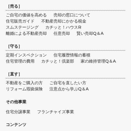
［
売る
］
ご自宅の価値を高める
売却の窓口について
住宅販売ガイド
不動産売却にかかる税金
スムステージング
カチッと！ハウスR
離婚による不動産売却
任意売却
賢い売却Q＆A
［
守る
］
定期インスペクション
住宅履歴情報の蓄積
住宅管理の費用
カチッと！倶楽部
家の維持管理Q＆A
［
直す
］
不動産をご購入の方
ご自宅を直したい方
リフォーム瑕疵保険
注意点から学ぶQ＆A
その他事業
住宅分譲事業
フランチャイズ事業
コンテンツ