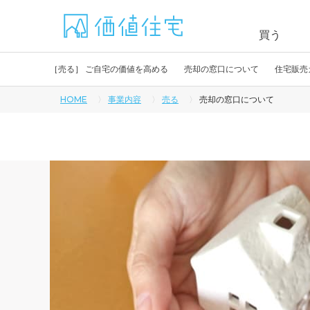
買う
［
売る
］
ご自宅の価値を高める
売却の窓口について
住宅販売
HOME
事業内容
売る
売却の窓口について