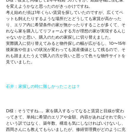
D様：彼女と同棲して2年半程経つのですが、結婚を機に住む家
を変えようかなと思ったのがきっかけですね。
考え始めた頃は1年くらい賃貸を探していたのですが、広くてペ
ットも飼えたりするような場所だとどうしても家賃が高かった
り、エリア内に希望条件の家が無かったりすることが多くて、そ
れなら家を購入してリフォームする方が理想の家が実現するんじ
ゃないかと思い、購入のための家探しに切り替えました。
実際購入に切り替えてみると物件探しの幅が広がるし、10〜15年
後家族や住まいの状況が変わっても資産価値として残るので、そ
れも踏まえたうえで購入の方が良いと思って色々な物件サイトを
見ていました。
石井：家探しの時に難しかったことは？
D様：そうですね…。家を購入するってなると賃貸と目線が変わ
ってきて、単純に希望のエリアや金額、内容があればそれで良い
という訳ではなく、築年数、構造も気にしなければいけないし、
西岡さんにも教えてもらいましたが、修繕管理費がどのように充