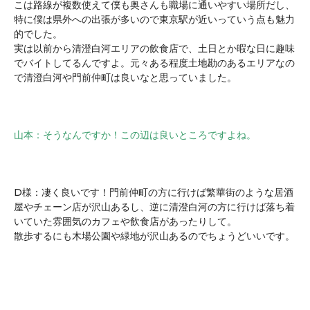
こは路線が複数使えて僕も奥さんも職場に通いやすい場所だし、
特に僕は県外への出張が多いので東京駅が近いっていう点も魅力
的でした。
実は以前から清澄白河エリアの飲食店で、土日とか暇な日に趣味
でバイトしてるんですよ。元々ある程度土地勘のあるエリアなの
で清澄白河や門前仲町は良いなと思っていました。
山本：そうなんですか！この辺は良いところですよね。
D様：凄く良いです！門前仲町の方に行けば繁華街のような居酒
屋やチェーン店が沢山あるし、逆に清澄白河の方に行けば落ち着
いていた雰囲気のカフェや飲食店があったりして。
散歩するにも木場公園や緑地が沢山あるのでちょうどいいです。