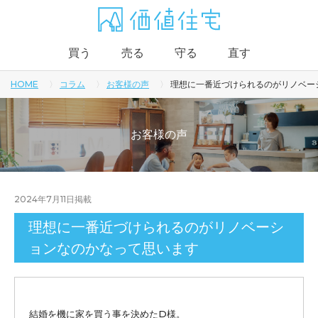
買う
売る
守る
直す
HOME
コラム
お客様の声
理想に一番近づけられるのがリノベー
お客様の声
2024年7月11日
掲載
理想に一番近づけられるのがリノベーシ
ョンなのかなって思います
結婚を機に家を買う事を決めたD様。