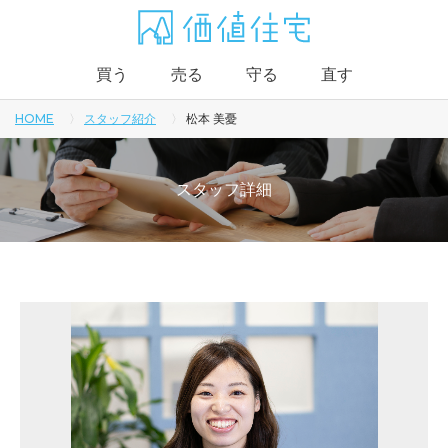
買う
売る
守る
直す
HOME
スタッフ紹介
松本 美憂
スタッフ詳細