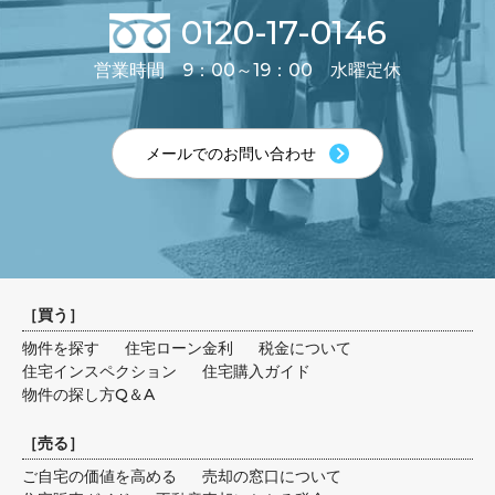
0120-17-0146
営業時間 9：00～19：00 水曜定休
メールでのお問い合わせ
［
買う
］
物件を探す
住宅ローン金利
税金について
住宅インスペクション
住宅購入ガイド
物件の探し方Q＆A
［
売る
］
ご自宅の価値を高める
売却の窓口について