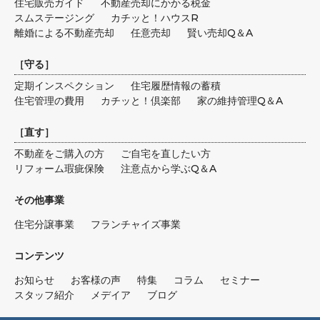
住宅販売ガイド
不動産売却にかかる税金
スムステージング
カチッと！ハウスR
離婚による不動産売却
任意売却
賢い売却Q＆A
［
守る
］
定期インスペクション
住宅履歴情報の蓄積
住宅管理の費用
カチッと！倶楽部
家の維持管理Q＆A
［
直す
］
不動産をご購入の方
ご自宅を直したい方
リフォーム瑕疵保険
注意点から学ぶQ＆A
その他事業
住宅分譲事業
フランチャイズ事業
コンテンツ
お知らせ
お客様の声
特集
コラム
セミナー
スタッフ紹介
メデイア
ブログ