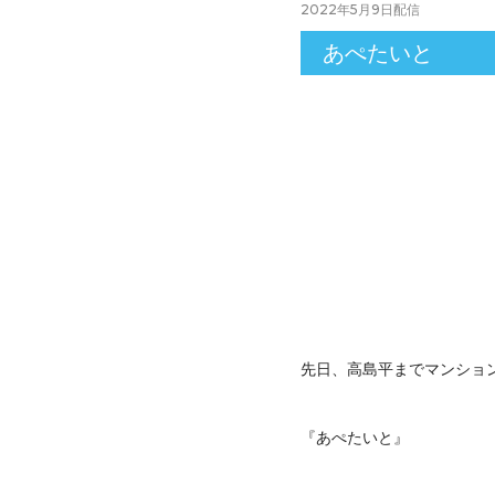
2022年5月9日
配信
あぺたいと
先日、高島平までマンショ
『あぺたいと』