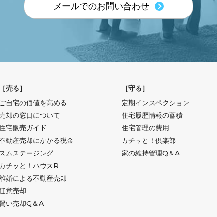
メールでのお問い合わせ
［
売る
］
［
守る
］
ご自宅の価値を高める
定期インスペクション
売却の窓口について
住宅履歴情報の蓄積
住宅販売ガイド
住宅管理の費用
不動産売却にかかる税金
カチッと！倶楽部
スムステージング
家の維持管理Q＆A
カチッと！ハウスR
離婚による不動産売却
任意売却
賢い売却Q＆A