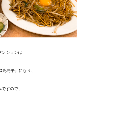
マンションは
0高島平』になり、
みですので、
♪