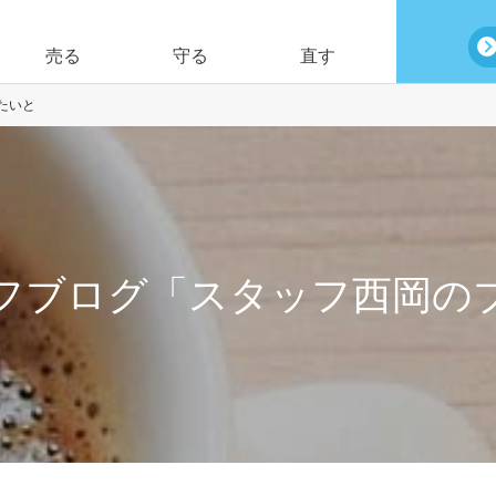
売る
守る
直す
たいと
フブログ「スタッフ西岡の