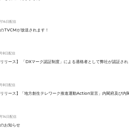
月14日
配信
のTVCMが放送されます！
4月8日
配信
リリース】 「DXマーク認証制度」による適格者として弊社が認証され
3月8日
配信
リリース】「地方創生テレワーク推進運動Action宣言」内閣府及び内
2月14日
配信
のお知らせ