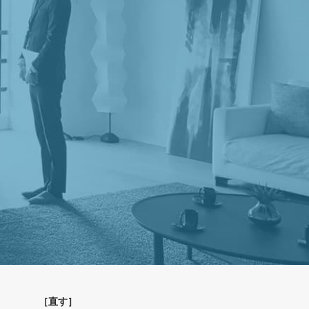
［
直す
］