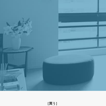
［
買う
］