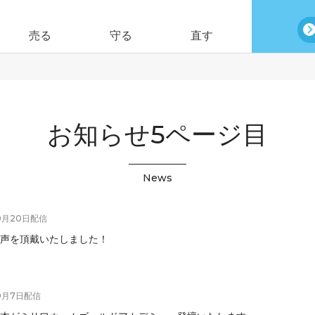
売る
守る
直す
お知らせ5ページ目
News
0月20日
配信
声を頂戴いたしました！
0月7日
配信