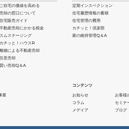
ご自宅の価値を高める
定期インスペクション
売却の窓口について
住宅履歴情報の蓄積
住宅販売ガイド
住宅管理の費用
不動産売却にかかる税金
カチッと！倶楽部
スムステージング
家の維持管理Q＆A
カチッと！ハウスR
離婚による不動産売却
任意売却
賢い売却Q＆A
コンテンツ
事業
お知らせ
お客様
コラム
セミナ
メデイア
ブログ