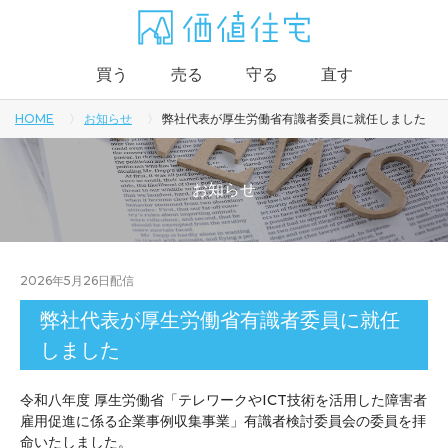
買う
売る
守る
直す
HOME
お知らせ
弊社代表が厚生労働省有識者委員に就任しました
お知らせ
2026年5月26日
配信
弊社代表が厚生労働省有識者委員に就任
しました
令和八年度 厚生労働省「テレワークやICT技術を活用した障害者
雇用促進に係る企業事例収集事業」有識者検討委員会の委員を拝
命いたしました。