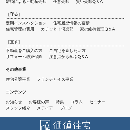
離婚による不動産売却
任意売却
賢い売却Q＆A
［
守る
］
定期インスペクション
住宅履歴情報の蓄積
住宅管理の費用
カチッと！倶楽部
家の維持管理Q＆A
［
直す
］
不動産をご購入の方
ご自宅を直したい方
リフォーム瑕疵保険
注意点から学ぶQ＆A
その他事業
住宅分譲事業
フランチャイズ事業
コンテンツ
お知らせ
お客様の声
特集
コラム
セミナー
スタッフ紹介
メデイア
ブログ