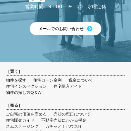
営業時間 9：00～19：00 水曜定休
メールでのお問い合わせ
［
買う
］
物件を探す
住宅ローン金利
税金について
住宅インスペクション
住宅購入ガイド
物件の探し方Q＆A
［
売る
］
ご自宅の価値を高める
売却の窓口について
住宅販売ガイド
不動産売却にかかる税金
スムステージング
カチッと！ハウスR