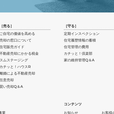
［
売る
］
［
守る
］
ご自宅の価値を高める
定期インスペクション
売却の窓口について
住宅履歴情報の蓄積
住宅販売ガイド
住宅管理の費用
不動産売却にかかる税金
カチッと！倶楽部
スムステージング
家の維持管理Q＆A
カチッと！ハウスR
離婚による不動産売却
任意売却
賢い売却Q＆A
コンテンツ
事業
お知らせ
お客様