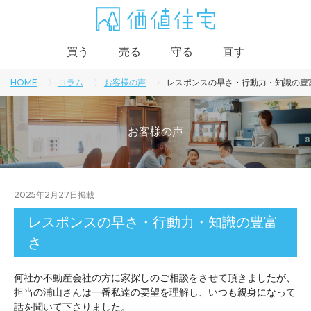
買う
売る
守る
直す
HOME
コラム
お客様の声
レスポンスの早さ・行動力・知識の豊
お客様の声
2025年2月27日
掲載
レスポンスの早さ・行動力・知識の豊富
さ
何社か不動産会社の方に家探しのご相談をさせて頂きましたが、
担当の浦山さんは一番私達の要望を理解し、いつも親身になって
話を聞いて下さりました。