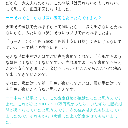
だから「大丈夫なのかな、この間取りは売れないかもしれない」
って思って。正直不安になりました。
ーーそれでも、かなり高い査定もあったんですよね？
実際その金額で売れますかって聞いたら、「高く出さないと売れ
ないから」みたいな（笑）そういうノリで言われましたよ。
「うーん、〇〇万円（500万円以上安い価格）くらいじゃないで
すかね」って感じの方もいました。
そんな時に中村さんはすごい家を褒めてくれて、「心配するよう
な部屋じゃないじゃないですか、売れますよ」って褒めてもらえ
たのも安心できました。金額もしっかり”ここからここ”って決め
て出してきていたので。
それに、私に対して第一印象が良いってことは、買い手に対して
も印象が良いだろうなと思ったんです。
ーー中村：結果として、この査定価格が絶妙だったと思うんです
よね。これがあと200～300万円高かったら、いたずらに販売期
間が長くなっていたと思うんです。次の住み替え先も決まってい
ましたので、それもかなり考慮した上で設定させてもらいまし
た。