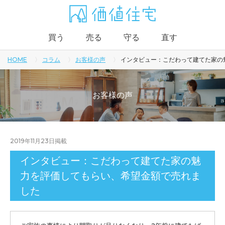
買う
売る
守る
直す
HOME
コラム
お客様の声
インタビュー：こだわって建てた家の
お客様の声
2019年11月23日
掲載
インタビュー：こだわって建てた家の魅
力を評価してもらい、希望金額で売れま
した